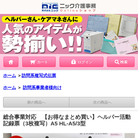
カート
ログイン
検索
ホーム
＞
訪問系複写式伝票
ホーム
＞
訪問系事業者様向け
前の商品へ
次の商品へ
総合事業対応 【お得なまとめ買い】ヘルパー活動
記録票（3枚複写）A5 HL-A5/3型