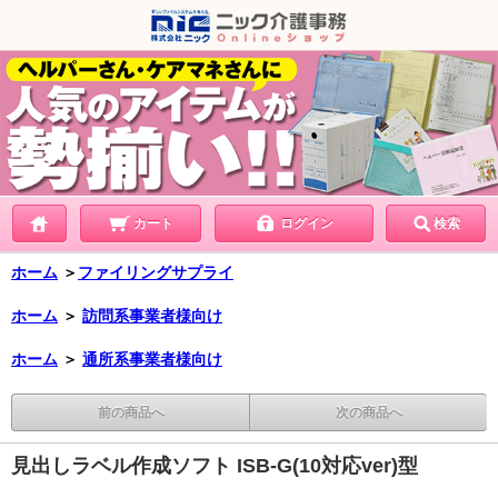
カート
ログイン
検索
ホーム
＞
ファイリングサプライ
ホーム
＞
訪問系事業者様向け
ホーム
＞
通所系事業者様向け
前の商品へ
次の商品へ
見出しラベル作成ソフト ISB-G(10対応ver)型